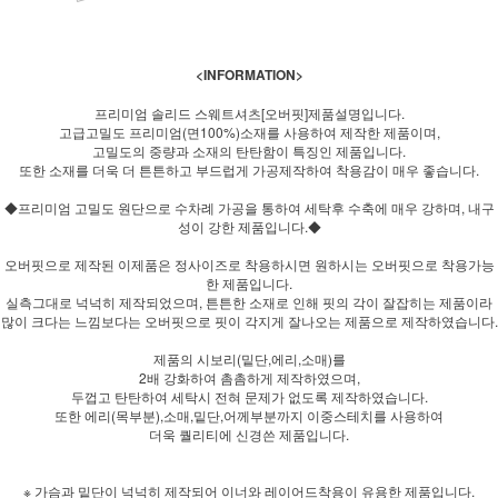
<INFORMATION>
프리미엄 솔리드 스웨트셔츠[오버핏]제품설명입니다.
고급고밀도 프리미엄(면100%)소재를 사용하여 제작한 제품이며,
고밀도의 중량과 소재의 탄탄함이 특징인 제품입니다.
또한 소재를 더욱 더 튼튼하고 부드럽게 가공제작하여 착용감이 매우 좋습니다.
◆프리미엄 고밀도 원단으로 수차례 가공을 통하여 세탁후 수축에 매우 강하며, 내구
성이 강한 제품입니다.◆
오버핏으로 제작된 이제품은 정사이즈로 착용하시면 원하시는 오버핏으로 착용가능
한 제품입니다.
실측그대로 넉넉히 제작되었으며, 튼튼한 소재로 인해 핏의 각이 잘잡히는 제품이라
많이 크다는 느낌보다는 오버핏으로 핏이 각지게 잘나오는 제품으로 제작하였습니다.
제품의 시보리(밑단,에리,소매)를
2배 강화하여 촘촘하게 제작하였으며,
두껍고 탄탄하여 세탁시 전혀 문제가 없도록 제작하였습니다.
또한 에리(목부분),소매,밑단,어께부분까지 이중스테치를 사용하여
더욱 퀄리티에 신경쓴 제품입니다.
※ 가슴과 밑단이 넉넉히 제작되어 이너와 레이어드착용이 유용한 제품입니다.