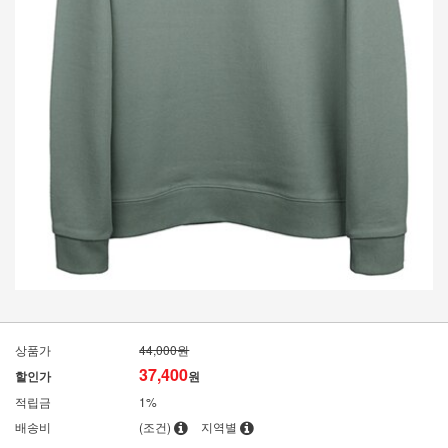
상품가
44,000원
37,400
할인가
원
적립금
1%
배송비
(조건)
지역별