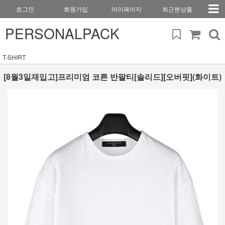
로그인
회원가입
마이페이지
최근본상품
PERSONALPACK
T-SHIRT
[8월3일재입고]프리미엄 코튼 반팔티[솔리드][오버핏](화이트)