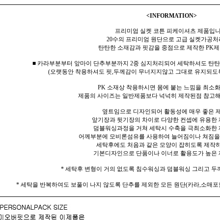
<INFORMATION>
프리미엄 실켓 코튼 피케이셔츠 제품입니
20수의 프리미엄 원단으로 고급 실켓가공
탄탄한 소재감과 핏감을 중점으로 제작한 PK
■ 카라부분부터 앞마이 단추부분까지 2중 심지처리되어 세탁하셔도 탄
(오랫동안 착용하셔도 핏,두께감이 무너지지않고 그대로 유지되도
PK 소재상 착용하시면 몸에 붙는 느낌을 최소
제품의 사이즈는 일반제품보다 넉넉히 제작된점 참고해
옆트임으로 디자인되어 활동성에 매우 좋은 
앞기장과 뒷기장의 차이로 다양한 컨셉에 유용한
덤블워싱과정을 거쳐 세탁시 수축을 극최소화한 
어께부분에 모비론섬유를 사용하여 늘어짐이나 쳐짐을
세탁후에도 처음과 같은 모양이 잡히도록 제작
기본디자인으로 단품이나 이너로 활용도가 높은 
* 세탁후 변형이 거의 없도록 침수워싱과 덤블워싱 그리고 두
* 세탁을 반복하여도 보풀이 나지 않도록 단추를 제외한 모든 원단(카라,소매