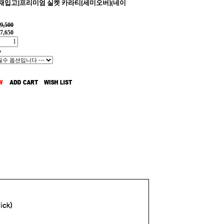
일재입고]프리미엄 실켓 카라티[세미오버](네이
9,500
7,650
%