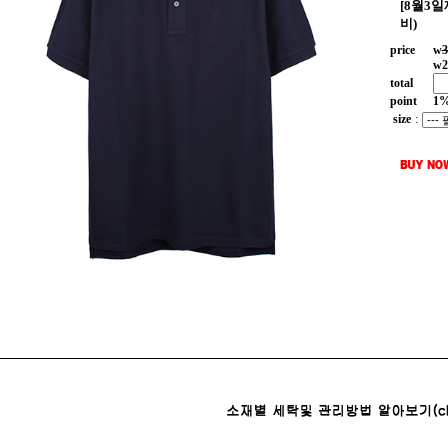
[8월3
비)
price
w
3
w
2
total
point
1
size
: