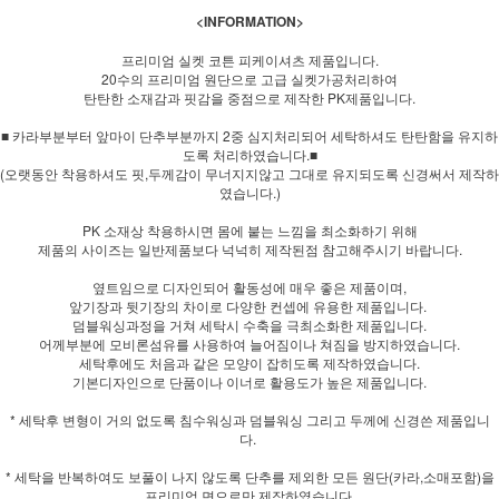
<INFORMATION>
프리미엄 실켓 코튼 피케이셔츠 제품입니다.
20수의 프리미엄 원단으로 고급 실켓가공처리하여
탄탄한 소재감과 핏감을 중점으로 제작한 PK제품입니다.
■ 카라부분부터 앞마이 단추부분까지 2중 심지처리되어 세탁하셔도 탄탄함을 유지하
도록 처리하였습니다.■
(오랫동안 착용하셔도 핏,두께감이 무너지지않고 그대로 유지되도록 신경써서 제작하
였습니다.)
PK 소재상 착용하시면 몸에 붙는 느낌을 최소화하기 위해
제품의 사이즈는 일반제품보다 넉넉히 제작된점 참고해주시기 바랍니다.
옆트임으로 디자인되어 활동성에 매우 좋은 제품이며,
앞기장과 뒷기장의 차이로 다양한 컨셉에 유용한 제품입니다.
덤블워싱과정을 거쳐 세탁시 수축을 극최소화한 제품입니다.
어께부분에 모비론섬유를 사용하여 늘어짐이나 쳐짐을 방지하였습니다.
세탁후에도 처음과 같은 모양이 잡히도록 제작하였습니다.
기본디자인으로 단품이나 이너로 활용도가 높은 제품입니다.
* 세탁후 변형이 거의 없도록 침수워싱과 덤블워싱 그리고 두께에 신경쓴 제품입니
다.
* 세탁을 반복하여도 보풀이 나지 않도록 단추를 제외한 모든 원단(카라,소매포함)을
프리미엄 면으로만 제작하였습니다.