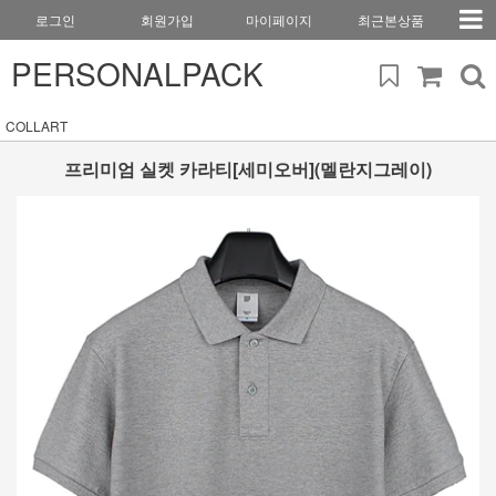
로그인
회원가입
마이페이지
최근본상품
PERSONALPACK
COLLART
프리미엄 실켓 카라티[세미오버](멜란지그레이)