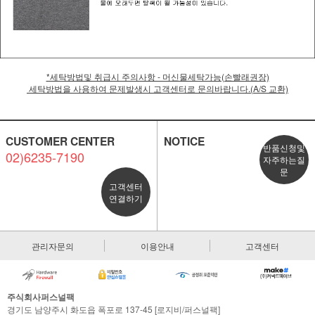
*세탁방법및 취급시 주의사항 - 머신물세탁가능(손빨래권장)
세탁방법을 사용하여 문제발생시 고객센터로 문의바랍니다.(A/S 교환)
CUSTOMER CENTER
NOTICE
반품신청및
02)6235-7190
자주하는질
문
고객센터
연결하기
관리자문의
이용안내
고객센터
주식회사퍼스널팩
경기도 남양주시 화도읍 폭포로 137-45 [로지비/퍼스널팩]