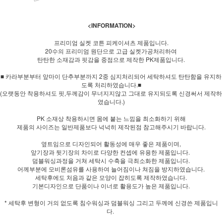
<INFORMATION>
프리미엄 실켓 코튼 피케이셔츠 제품입니다.
20수의 프리미엄 원단으로 고급 실켓가공처리하여
탄탄한 소재감과 핏감을 중점으로 제작한 PK제품입니다.
■ 카라부분부터 앞마이 단추부분까지 2중 심지처리되어 세탁하셔도 탄탄함을 유지하
도록 처리하였습니다.■
(오랫동안 착용하셔도 핏,두께감이 무너지지않고 그대로 유지되도록 신경써서 제작하
였습니다.)
PK 소재상 착용하시면 몸에 붙는 느낌을 최소화하기 위해
제품의 사이즈는 일반제품보다 넉넉히 제작된점 참고해주시기 바랍니다.
옆트임으로 디자인되어 활동성에 매우 좋은 제품이며,
앞기장과 뒷기장의 차이로 다양한 컨셉에 유용한 제품입니다.
덤블워싱과정을 거쳐 세탁시 수축을 극최소화한 제품입니다.
어께부분에 모비론섬유를 사용하여 늘어짐이나 쳐짐을 방지하였습니다.
세탁후에도 처음과 같은 모양이 잡히도록 제작하였습니다.
기본디자인으로 단품이나 이너로 활용도가 높은 제품입니다.
* 세탁후 변형이 거의 없도록 침수워싱과 덤블워싱 그리고 두께에 신경쓴 제품입니
다.