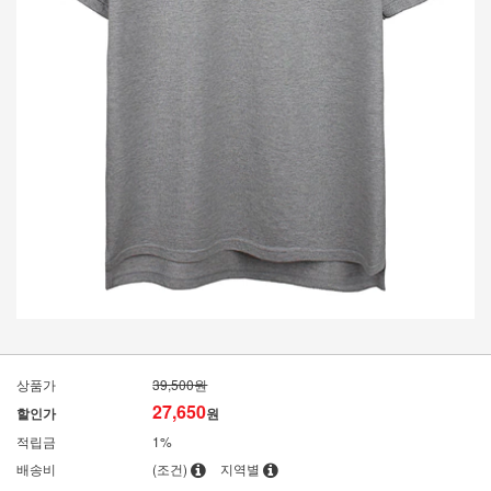
상품가
39,500원
27,650
할인가
원
적립금
1%
배송비
(조건)
지역별