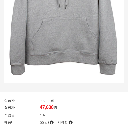
상품가
56,000원
47,600
할인가
원
적립금
1%
배송비
(조건)
지역별