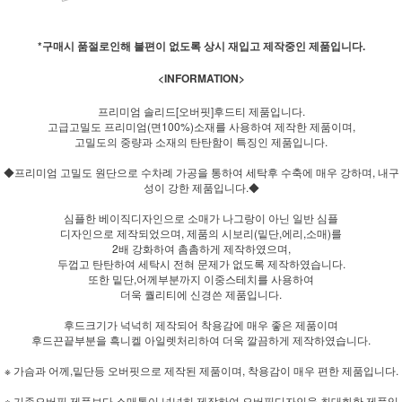
*구매시 품절로인해 불편이 없도록 상시 재입고 제작중인 제품입니다.
<INFORMATION>
프리미엄 솔리드[오버핏]후드티 제품입니다.
고급고밀도 프리미엄(면100%)소재를 사용하여 제작한 제품이며,
고밀도의 중량과 소재의 탄탄함이 특징인 제품입니다.
◆프리미엄 고밀도 원단으로 수차례 가공을 통하여 세탁후 수축에 매우 강하며, 내구
성이 강한 제품입니다.◆
심플한 베이직디자인으로 소매가 나그랑이 아닌 일반 심플
디자인으로 제작되었으며, 제품의 시보리(밑단,에리,소매)를
2배 강화하여 촘촘하게 제작하였으며,
두껍고 탄탄하여 세탁시 전혀 문제가 없도록 제작하였습니다.
또한 밑단,어께부분까지 이중스테치를 사용하여
더욱 퀄리티에 신경쓴 제품입니다.
후드크기가 넉넉히 제작되어 착용감에 매우 좋은 제품이며
후드끈끝부분을 흑니켈 아일렛처리하여 더욱 깔끔하게 제작하였습니다.
※ 가슴과 어께,밑단등 오버핏으로 제작된 제품이며, 착용감이 매우 편한 제품입니다.
※ 기존오버핏 제품보다 소매통이 넉넉히 제작하여 오버핏디자인을 최대화한 제품입