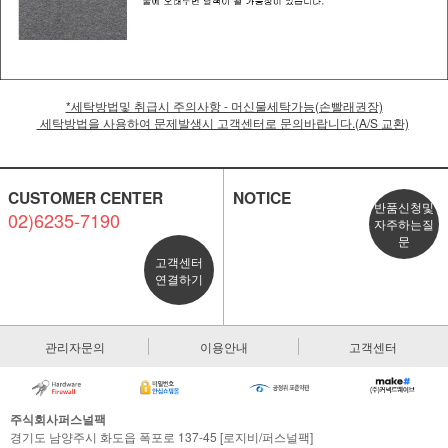
*세탁방법및 취급시 주의사항 - 머신물세탁가능(손빨래권장)
세탁방법을 사용하여 문제발생시 고객센터로 문의바랍니다.(A/S 교환)
CUSTOMER CENTER
NOTICE
반품신청및
02)6235-7190
자주하는질
문
고객센터
연결하기
관리자문의
이용안내
고객센터
주식회사퍼스널팩
경기도 남양주시 화도읍 폭포로 137-45 [로지비/퍼스널팩]