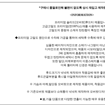
*구매시 품절로인해 불편이 없도록 상시 재입고 제작
<INFORMATION>
프리미엄 솔리드[오버핏]후드티 제품입니
고급고밀도 프리미엄(면100%)소재를 사용하여 제
고밀도의 중량과 소재의 탄탄함이 특징인 제
◆프리미엄 고밀도 원단으로 수차례 가공을 통하여 세탁후 수축에 매우 강
심플한 베이직디자인으로 소매가 나그랑이 아닌
디자인으로 제작되었으며, 제품의 시보리(밑단,에
2배 강화하여 촘촘하게 제작하였으며,
두껍고 탄탄하여 세탁시 전혀 문제가 없도록 제
또한 밑단,어께부분까지 이중스테치를 사
더욱 퀄리티에 신경쓴 제품입니다.
후드크기가 넉넉히 제작되어 착용감에 매우 좋
후드끈끝부분을 흑니켈 아일렛처리하여 더욱 깔끔하게
※ 가슴과 어께,밑단등 오버핏으로 제작된 제품이며, 착용감이
※ 기존오버핏 제품보다 소매통이 넉넉히 제작하여 오버핏디자
■ 봄,가을 단품으로 다양한 연출이 가능한 매우 유용