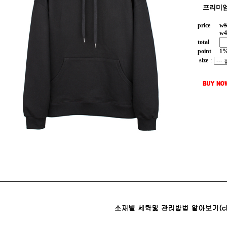
프리미엄
price
w
5
w
4
total
point
1
size
: