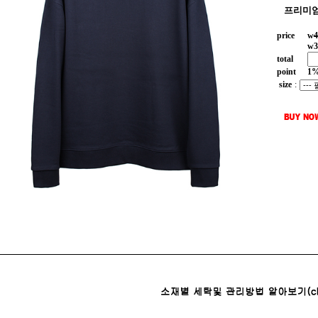
프리미엄
price
w
4
w
3
total
point
1
size
: