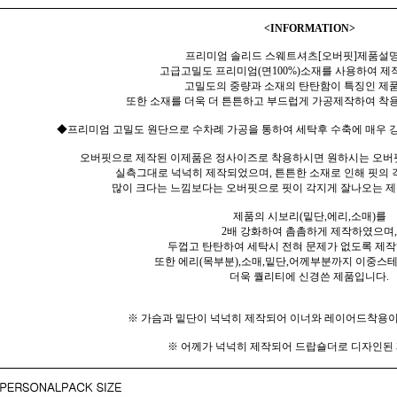
<INFORMATION>
프리미엄 솔리드 스웨트셔츠[오버핏]제품설명
고급고밀도 프리미엄(면100%)소재를 사용하여 제
고밀도의 중량과 소재의 탄탄함이 특징인 제
또한 소재를 더욱 더 튼튼하고 부드럽게 가공제작하여 착용
◆프리미엄 고밀도 원단으로 수차례 가공을 통하여 세탁후 수축에 매우 강
오버핏으로 제작된 이제품은 정사이즈로 착용하시면 원하시는 오버
실측그대로 넉넉히 제작되었으며, 튼튼한 소재로 인해 핏의
많이 크다는 느낌보다는 오버핏으로 핏이 각지게 잘나오는 
제품의 시보리(밑단,에리,소매)를
2배 강화하여 촘촘하게 제작하였으며,
두껍고 탄탄하여 세탁시 전혀 문제가 없도록 제
또한 에리(목부분),소매,밑단,어께부분까지 이중스
더욱 퀄리티에 신경쓴 제품입니다.
※ 가슴과 밑단이 넉넉히 제작되어 이너와 레이어드착용이
※ 어께가 넉넉히 제작되어 드랍숄더로 디자인된