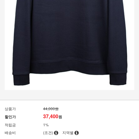
상품가
44,000원
37,400
할인가
원
적립금
1%
배송비
(조건)
지역별