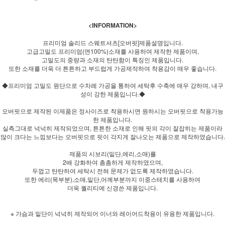
<INFORMATION>
프리미엄 솔리드 스웨트셔츠[오버핏]제품설명입니다.
고급고밀도 프리미엄(면100%)소재를 사용하여 제작한 제품이며,
고밀도의 중량과 소재의 탄탄함이 특징인 제품입니다.
또한 소재를 더욱 더 튼튼하고 부드럽게 가공제작하여 착용감이 매우 좋습니다.
◆프리미엄 고밀도 원단으로 수차례 가공을 통하여 세탁후 수축에 매우 강하며, 내구
성이 강한 제품입니다.◆
오버핏으로 제작된 이제품은 정사이즈로 착용하시면 원하시는 오버핏으로 착용가능
한 제품입니다.
실측그대로 넉넉히 제작되었으며, 튼튼한 소재로 인해 핏의 각이 잘잡히는 제품이라
많이 크다는 느낌보다는 오버핏으로 핏이 각지게 잘나오는 제품으로 제작하였습니다.
제품의 시보리(밑단,에리,소매)를
2배 강화하여 촘촘하게 제작하였으며,
두껍고 탄탄하여 세탁시 전혀 문제가 없도록 제작하였습니다.
또한 에리(목부분),소매,밑단,어께부분까지 이중스테치를 사용하여
더욱 퀄리티에 신경쓴 제품입니다.
※ 가슴과 밑단이 넉넉히 제작되어 이너와 레이어드착용이 유용한 제품입니다.