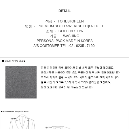
DETAIL
색상 - FORESTGREEN
명칭 - PREMIUM SOLID SWEATSHIRT[OVERFIT]
소재 - COTTON 100%
가공 - WASHING
PERSONALPACK MADE IN KOREA
A/S COSTOMER TEL : 02 . 6235 . 7190