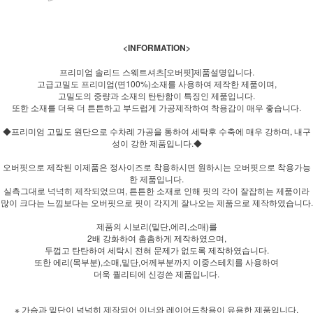
<INFORMATION>
프리미엄 솔리드 스웨트셔츠[오버핏]제품설명입니다.
고급고밀도 프리미엄(면100%)소재를 사용하여 제작한 제품이며,
고밀도의 중량과 소재의 탄탄함이 특징인 제품입니다.
또한 소재를 더욱 더 튼튼하고 부드럽게 가공제작하여 착용감이 매우 좋습니다.
◆프리미엄 고밀도 원단으로 수차례 가공을 통하여 세탁후 수축에 매우 강하며, 내구
성이 강한 제품입니다.◆
오버핏으로 제작된 이제품은 정사이즈로 착용하시면 원하시는 오버핏으로 착용가능
한 제품입니다.
실측그대로 넉넉히 제작되었으며, 튼튼한 소재로 인해 핏의 각이 잘잡히는 제품이라
많이 크다는 느낌보다는 오버핏으로 핏이 각지게 잘나오는 제품으로 제작하였습니다.
제품의 시보리(밑단,에리,소매)를
2배 강화하여 촘촘하게 제작하였으며,
두껍고 탄탄하여 세탁시 전혀 문제가 없도록 제작하였습니다.
또한 에리(목부분),소매,밑단,어께부분까지 이중스테치를 사용하여
더욱 퀄리티에 신경쓴 제품입니다.
※ 가슴과 밑단이 넉넉히 제작되어 이너와 레이어드착용이 유용한 제품입니다.