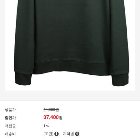
상품가
44,000원
37,400
할인가
원
적립금
1%
배송비
(조건)
지역별