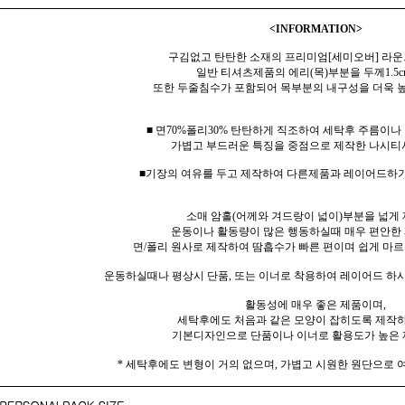
<INFORMATION>
구김없고 탄탄한 소재의 프리미엄[세미오버] 라운
일반 티셔츠제품의 에리(목)부분을 두께1.5c
또한 두줄침수가 포함되어 목부분의 내구성을 더욱 
■ 면70%폴리30% 탄탄하게 직조하여 세탁후 주름이
가볍고 부드러운 특징을 중점으로 제작한 나시티
■기장의 여유를 두고 제작하여 다른제품과 레이어드하기
소매 암홀(어께와 겨드랑이 넓이)부분을 넓게
운동이나 활동량이 많은 행동하실때 매우 편안한
면/폴리 원사로 제작하여 땀흡수가 빠른 편이며 쉽게 마르
운동하실때나 평상시 단품, 또는 이너로 착용하여 레이어드 하시
활동성에 매우 좋은 제품이며,
세탁후에도 처음과 같은 모양이 잡히도록 제작
기본디자인으로 단품이나 이너로 활용도가 높은 
* 세탁후에도 변형이 거의 없으며, 가볍고 시원한 원단으로 