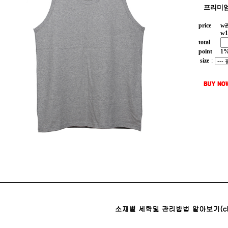
프리미엄
price
w
2
w
1
total
point
1
size
: