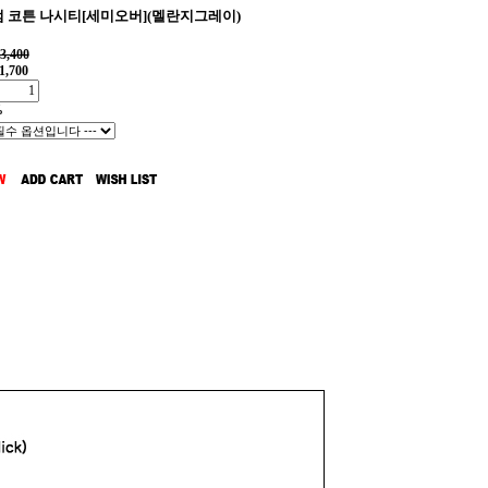
 코튼 나시티[세미오버](멜란지그레이)
3,400
1,700
%