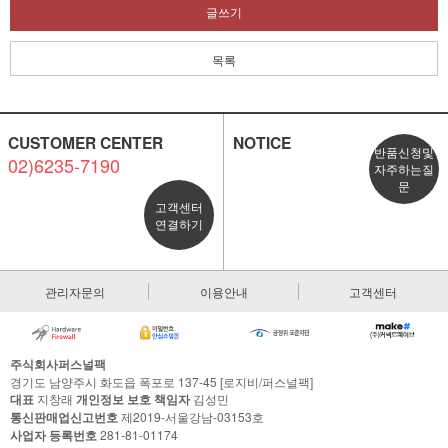
글쓰기
목록
CUSTOMER CENTER
NOTICE
반품신청및
02)6235-7190
자주하는질
문
고객센터
연결하기
관리자문의
이용안내
고객센터
주식회사퍼스널팩
경기도 남양주시 화도읍 폭포로 137-45 [로지비/퍼스널팩]
대표
지창래
개인정보 보호 책임자
김성민
통신판매업신고번호
제2019-서울강남-03153호
사업자 등록번호
281-81-01174